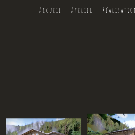
A c c u e i l
A t e l i e r
R é a l i s a t i o