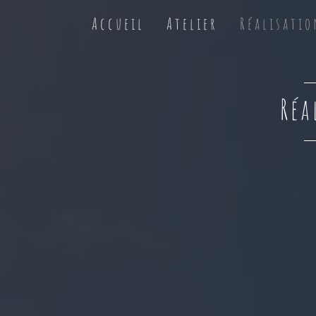
A c c u e i l
A t e l i e r
R é a l i s a t i o
Réa
Constructions en plaine
Constructi