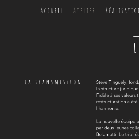
A c c u e i l
A t e l i e r
R é a l i s a t i o
L
la transmission
Steve Tinguely, fonda
la structure juridiqu
Fidèle à ses valeurs 
restructuration a été
l’harmonie.
La nouvelle équipe 
par deux jeunes coll
Belometti. Le trio ré